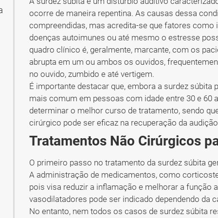
A surdez súbita é um distúrbio auditivo caracteriza
a
ocorre de maneira repentina. As causas dessa cond
compreendidas, mas acredita-se que fatores como in
doenças autoimunes ou até mesmo o estresse possa
quadro clínico é, geralmente, marcante, com os pac
abrupta em um ou ambos os ouvidos, frequentemen
no ouvido, zumbido e até vertigem.
É importante destacar que, embora a surdez súbita p
mais comum em pessoas com idade entre 30 e 60 an
determinar o melhor curso de tratamento, sendo qu
cirúrgico pode ser eficaz na recuperação da audição
Tratamentos Não Cirúrgicos pa
O primeiro passo no tratamento da surdez súbita ge
A administração de medicamentos, como corticost
pois visa reduzir a inflamação e melhorar a função au
vasodilatadores pode ser indicado dependendo da ca
No entanto, nem todos os casos de surdez súbita 