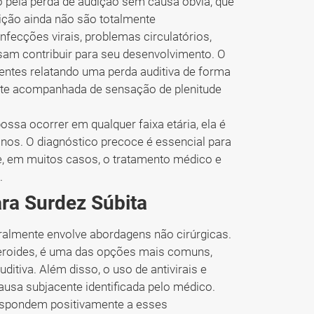
do pela perda de audição sem causa óbvia, que
ição ainda não são totalmente
fecções virais, problemas circulatórios,
m contribuir para seu desenvolvimento. O
ientes relatando uma perda auditiva de forma
te acompanhada de sensação de plenitude
ossa ocorrer em qualquer faixa etária, ela é
os. O diagnóstico precoce é essencial para
e, em muitos casos, o tratamento médico e
.
ra Surdez Súbita
ralmente envolve abordagens não cirúrgicas.
eroides, é uma das opções mais comuns,
ditiva. Além disso, o uso de antivirais e
usa subjacente identificada pelo médico.
respondem positivamente a esses