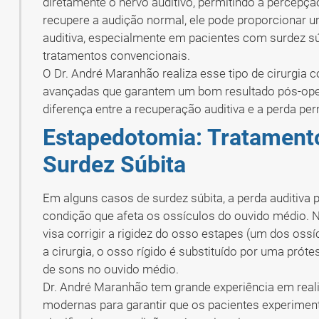
diretamente o nervo auditivo, permitindo a percepç
recupere a audição normal, ele pode proporcionar u
auditiva, especialmente em pacientes com surdez s
tratamentos convencionais.
O Dr. André Maranhão realiza esse tipo de cirurgia c
avançadas que garantem um bom resultado pós-opera
diferença entre a recuperação auditiva e a perda p
Estapedotomia: Tratamento
Surdez Súbita
Em alguns casos de surdez súbita, a perda auditiva
condição que afeta os ossículos do ouvido médio. N
visa corrigir a rigidez do osso estapes (um dos oss
a cirurgia, o osso rígido é substituído por uma prót
de sons no ouvido médio.
Dr. André Maranhão tem grande experiência em reali
modernas para garantir que os pacientes experime