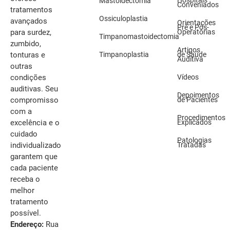
Mastoidectomia
Conveniados
tratamentos
Ossiculoplastia
avançados
Orientações
Pré e Pós-
Operatórias
para surdez,
Timpanomastoidectomia
zumbido,
Artigos
Timpanoplastia
de Saúde
tonturas e
Auditiva
outras
Vídeos
condições
auditivas. Seu
Depoimentos
de Pacientes
compromisso
com a
Procedimentos
Explicados
excelência e o
cuidado
Patologias
Tratadas
individualizado
garantem que
cada paciente
receba o
melhor
tratamento
possível.
Endereço:
Rua