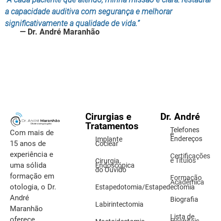
a capacidade auditiva com segurança e melhorar
significativamente a qualidade de vida.”
— Dr. André Maranhão
Cirurgias e
Dr. André
Tratamentos
Telefones
Com mais de
e
Endereços
Implante
15 anos de
Coclear
experiência e
Certificações
e Títulos
Cirurgia
uma sólida
Endoscópica
do Ouvido
formação em
Formação
Acadêmica
otologia, o Dr.
Estapedotomia/Estapedectomia
André
Biografia
Labirintectomia
Maranhão
Lista de
oferece
Hospitais