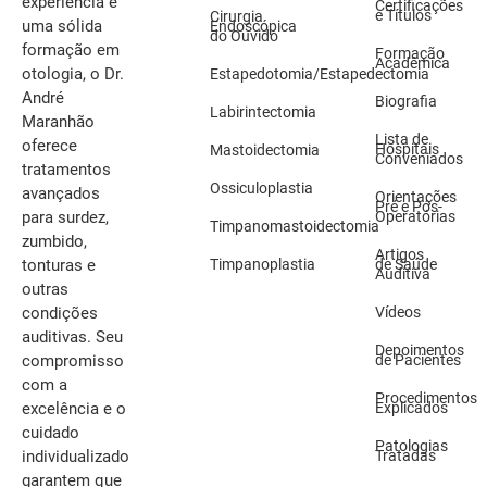
experiência e
Certificações
e Títulos
Cirurgia
uma sólida
Endoscópica
do Ouvido
formação em
Formação
Acadêmica
otologia, o Dr.
Estapedotomia/Estapedectomia
André
Biografia
Labirintectomia
Maranhão
Lista de
oferece
Hospitais
Mastoidectomia
Conveniados
tratamentos
Ossiculoplastia
avançados
Orientações
Pré e Pós-
Operatórias
para surdez,
Timpanomastoidectomia
zumbido,
Artigos
Timpanoplastia
de Saúde
tonturas e
Auditiva
outras
Vídeos
condições
auditivas. Seu
Depoimentos
de Pacientes
compromisso
com a
Procedimentos
Explicados
excelência e o
cuidado
Patologias
Tratadas
individualizado
garantem que