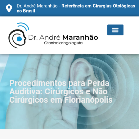
Dr. André Maranhão -
Referência em Cirurgias Otológicas
no Brasil
Procedimentos para Perda
Auditiva: Cirúrgicos e Não
Cirúrgicos em Florianópolis