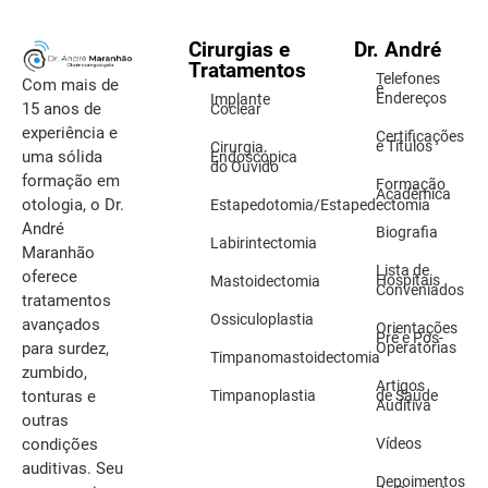
Cirurgias e
Dr. André
Tratamentos
Telefones
Com mais de
e
Endereços
Implante
15 anos de
Coclear
experiência e
Certificações
e Títulos
Cirurgia
uma sólida
Endoscópica
do Ouvido
formação em
Formação
Acadêmica
otologia, o Dr.
Estapedotomia/Estapedectomia
André
Biografia
Labirintectomia
Maranhão
Lista de
oferece
Hospitais
Mastoidectomia
Conveniados
tratamentos
Ossiculoplastia
avançados
Orientações
Pré e Pós-
Operatórias
para surdez,
Timpanomastoidectomia
zumbido,
Artigos
Timpanoplastia
de Saúde
tonturas e
Auditiva
outras
Vídeos
condições
auditivas. Seu
Depoimentos