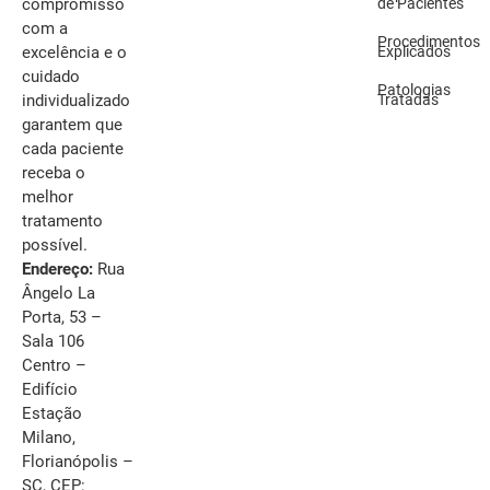
de Pacientes
compromisso
com a
Procedimentos
Explicados
excelência e o
cuidado
Patologias
Tratadas
individualizado
garantem que
cada paciente
receba o
melhor
tratamento
possível.
Endereço:
Rua
Ângelo La
Porta, 53 –
Sala 106
Centro –
Edifício
Estação
Milano,
Florianópolis –
SC, CEP: