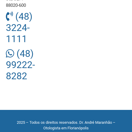
88020-600
(48)
3224-
1111
(48)
99222-
8282
2025 – Todos os direitos reservados. Dr. André Maranhão –
Otologista em Florianópolis