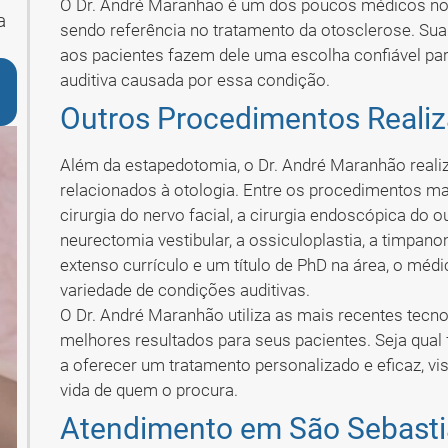
O Dr. André Maranhão é um dos poucos médicos no 
a
sendo referência no tratamento da otosclerose. Sua 
aos pacientes fazem dele uma escolha confiável p
auditiva causada por essa condição.
Outros Procedimentos Reali
Além da estapedotomia, o Dr. André Maranhão realiz
relacionados à otologia. Entre os procedimentos ma
cirurgia do nervo facial, a cirurgia endoscópica do o
neurectomia vestibular, a ossiculoplastia, a timpa
extenso currículo e um título de PhD na área, o méd
variedade de condições auditivas.
O Dr. André Maranhão utiliza as mais recentes tecnol
melhores resultados para seus pacientes. Seja qual f
a oferecer um tratamento personalizado e eficaz, v
vida de quem o procura.
Atendimento em São Sebast