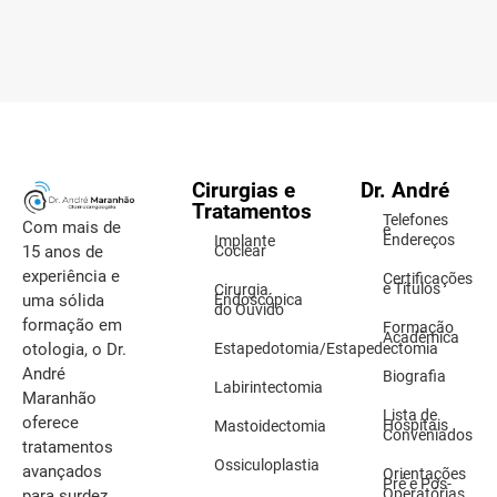
Cirurgias e
Dr. André
Tratamentos
Telefones
Com mais de
e
Endereços
Implante
15 anos de
Coclear
experiência e
Certificações
e Títulos
Cirurgia
uma sólida
Endoscópica
do Ouvido
formação em
Formação
Acadêmica
otologia, o Dr.
Estapedotomia/Estapedectomia
André
Biografia
Labirintectomia
Maranhão
Lista de
oferece
Hospitais
Mastoidectomia
Conveniados
tratamentos
Ossiculoplastia
avançados
Orientações
Pré e Pós-
Operatórias
para surdez,