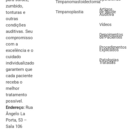
Timpanomastoidectomia
zumbido,
Artigos
Timpanoplastia
de Saúde
tonturas e
Auditiva
outras
Vídeos
condições
auditivas. Seu
Depoimentos
de Pacientes
compromisso
com a
Procedimentos
Explicados
excelência e o
cuidado
Patologias
Tratadas
individualizado
garantem que
cada paciente
receba o
melhor
tratamento
possível.
Endereço:
Rua
Ângelo La
Porta, 53 –
Sala 106