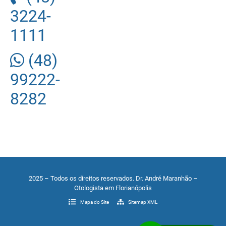
3224-
1111
(48)
99222-
8282
2025 – Todos os direitos reservados. Dr. André Maranhão –
Otologista em Florianópolis
Mapa do Site
Sitemap XML