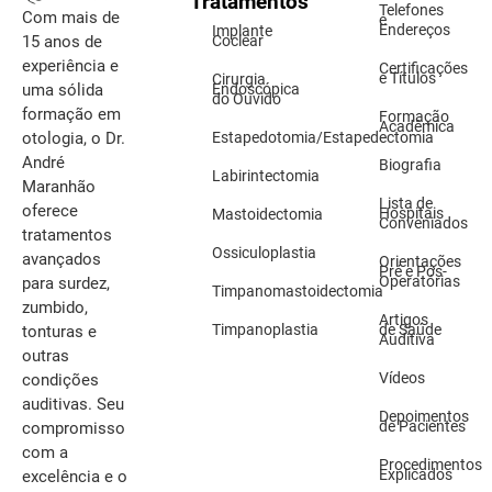
Tratamentos
Telefones
Com mais de
e
Endereços
Implante
15 anos de
Coclear
experiência e
Certificações
e Títulos
Cirurgia
uma sólida
Endoscópica
do Ouvido
formação em
Formação
Acadêmica
otologia, o Dr.
Estapedotomia/Estapedectomia
André
Biografia
Labirintectomia
Maranhão
Lista de
oferece
Hospitais
Mastoidectomia
Conveniados
tratamentos
Ossiculoplastia
avançados
Orientações
Pré e Pós-
Operatórias
para surdez,
Timpanomastoidectomia
zumbido,
Artigos
Timpanoplastia
de Saúde
tonturas e
Auditiva
outras
Vídeos
condições
auditivas. Seu
Depoimentos
de Pacientes
compromisso
com a
Procedimentos
Explicados
excelência e o