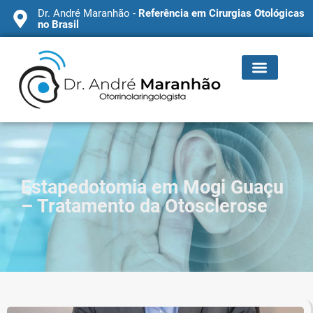
Dr. André Maranhão -
Referência em Cirurgias Otológicas
no Brasil
Estapedotomia em Mogi Guaçu
– Tratamento da Otosclerose