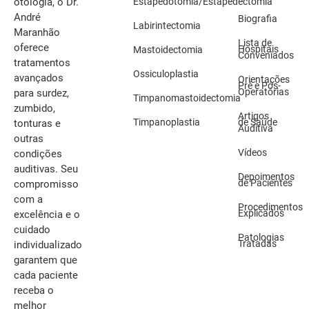
otologia, o Dr.
Estapedotomia/Estapedectomia
André
Biografia
Labirintectomia
Maranhão
Lista de
oferece
Hospitais
Mastoidectomia
Conveniados
tratamentos
Ossiculoplastia
avançados
Orientações
Pré e Pós-
Operatórias
para surdez,
Timpanomastoidectomia
zumbido,
Artigos
Timpanoplastia
de Saúde
tonturas e
Auditiva
outras
Vídeos
condições
auditivas. Seu
Depoimentos
de Pacientes
compromisso
com a
Procedimentos
Explicados
excelência e o
cuidado
Patologias
Tratadas
individualizado
garantem que
cada paciente
receba o
melhor