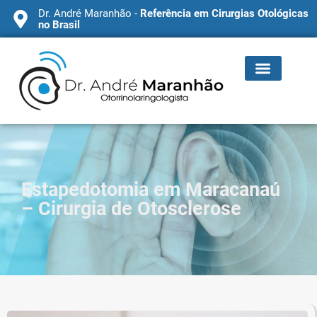
Dr. André Maranhão -
Referência em Cirurgias Otológicas
no Brasil
Estapedotomia em Maracanaú
– Cirurgia de Otosclerose