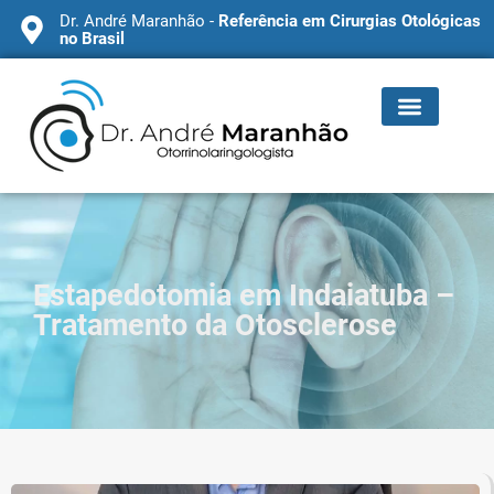
Dr. André Maranhão -
Referência em Cirurgias Otológicas
no Brasil
Estapedotomia em Indaiatuba –
Tratamento da Otosclerose