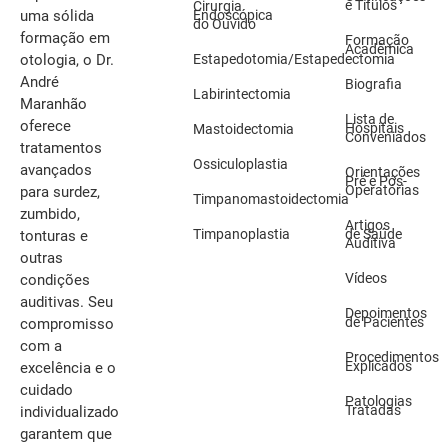
e Títulos
Cirurgia
uma sólida
Endoscópica
do Ouvido
formação em
Formação
Acadêmica
otologia, o Dr.
Estapedotomia/Estapedectomia
André
Biografia
Labirintectomia
Maranhão
Lista de
oferece
Hospitais
Mastoidectomia
Conveniados
tratamentos
Ossiculoplastia
avançados
Orientações
Pré e Pós-
Operatórias
para surdez,
Timpanomastoidectomia
zumbido,
Artigos
Timpanoplastia
de Saúde
tonturas e
Auditiva
outras
Vídeos
condições
auditivas. Seu
Depoimentos
de Pacientes
compromisso
com a
Procedimentos
Explicados
excelência e o
cuidado
Patologias
Tratadas
individualizado
garantem que