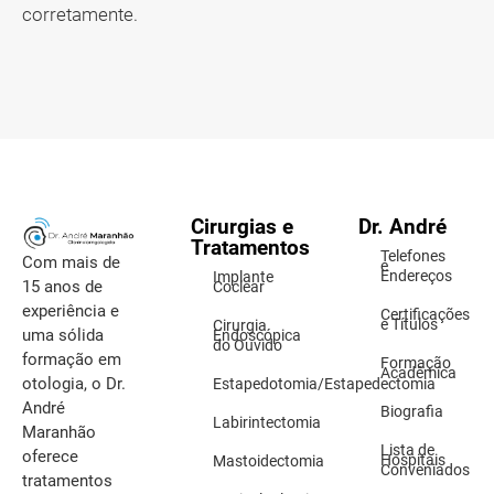
corretamente.
Cirurgias e
Dr. André
Tratamentos
Telefones
Com mais de
e
Endereços
Implante
15 anos de
Coclear
experiência e
Certificações
e Títulos
Cirurgia
uma sólida
Endoscópica
do Ouvido
formação em
Formação
Acadêmica
otologia, o Dr.
Estapedotomia/Estapedectomia
André
Biografia
Labirintectomia
Maranhão
Lista de
oferece
Hospitais
Mastoidectomia
Conveniados
tratamentos