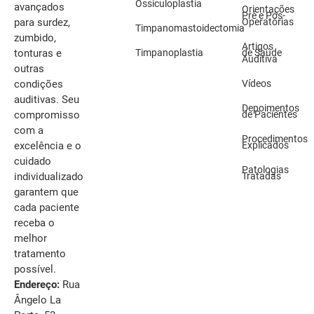
Ossiculoplastia
avançados
Orientações
Pré e Pós-
Operatórias
para surdez,
Timpanomastoidectomia
zumbido,
Artigos
Timpanoplastia
de Saúde
tonturas e
Auditiva
outras
Vídeos
condições
auditivas. Seu
Depoimentos
de Pacientes
compromisso
com a
Procedimentos
Explicados
excelência e o
cuidado
Patologias
Tratadas
individualizado
garantem que
cada paciente
receba o
melhor
tratamento
possível.
Endereço:
Rua
Ângelo La