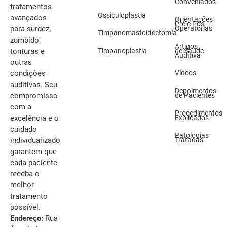
Conveniados
tratamentos
Ossiculoplastia
avançados
Orientações
Pré e Pós-
Operatórias
para surdez,
Timpanomastoidectomia
zumbido,
Artigos
Timpanoplastia
de Saúde
tonturas e
Auditiva
outras
Vídeos
condições
auditivas. Seu
Depoimentos
de Pacientes
compromisso
com a
Procedimentos
Explicados
excelência e o
cuidado
Patologias
Tratadas
individualizado
garantem que
cada paciente
receba o
melhor
tratamento
possível.
Endereço:
Rua