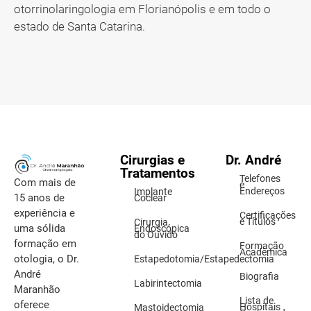
otorrinolaringologia em Florianópolis e em todo o
estado de Santa Catarina.
Cirurgias e
Dr. André
Tratamentos
Telefones
Com mais de
e
Endereços
Implante
15 anos de
Coclear
experiência e
Certificações
e Títulos
Cirurgia
uma sólida
Endoscópica
do Ouvido
formação em
Formação
Acadêmica
otologia, o Dr.
Estapedotomia/Estapedectomia
André
Biografia
Labirintectomia
Maranhão
Lista de
oferece
Hospitais
Mastoidectomia